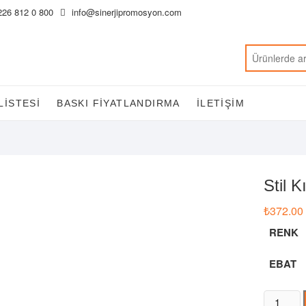
226 812 0 800
info@sinerjipromosyon.com
LISTESI
BASKI FIYATLANDIRMA
İLETIŞIM
Stil 
₺
372.00
RENK
EBAT
Stil