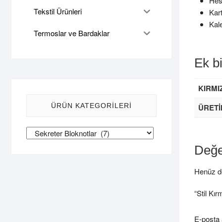
Hes
Tekstil Ürünleri
Kart
Kal
Termoslar ve Bardaklar
Ek bi
KIRMI
ÜRÜN KATEGORILERI
ÜRET
Değe
Henüz de
“Stil Kır
E-posta 