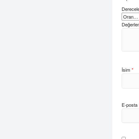
Derecel
Değerle
İsim
*
E-posta