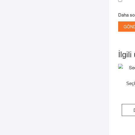
Daha son
İlgil
Seç