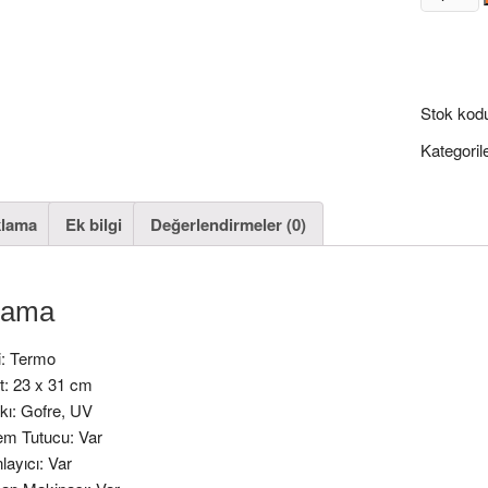
Kırmızı
Sekreter
Bloknot
adet
Stok kod
Kategoril
klama
Ek bilgi
Değerlendirmeler (0)
lama
i: Termo
t: 23 x 31 cm
kı: Gofre, UV
em Tutucu: Var
layıcı: Var