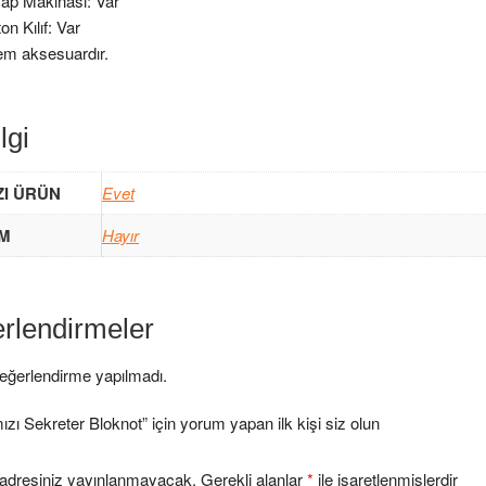
ap Makinası: Var
on Kılıf: Var
em aksesuardır.
lgi
ZI ÜRÜN
Evet
IM
Hayır
rlendirmeler
ğerlendirme yapılmadı.
mızı Sekreter Bloknot” için yorum yapan ilk kişi siz olun
adresiniz yayınlanmayacak.
Gerekli alanlar
*
ile işaretlenmişlerdir