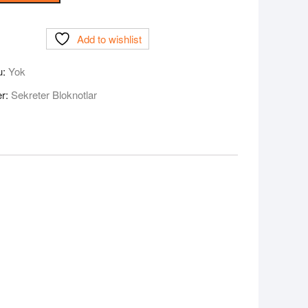
Add to wishlist
u:
Yok
er:
Sekreter Bloknotlar