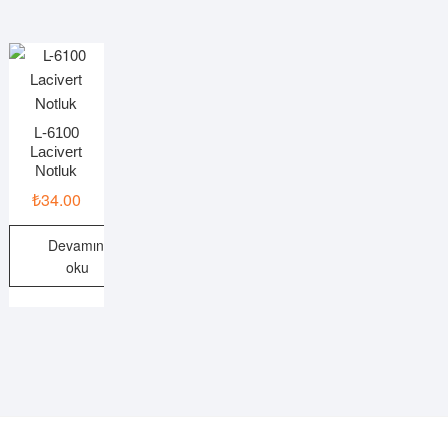
L-6100
Lacivert
Notluk
₺
34.00
Devamını
oku