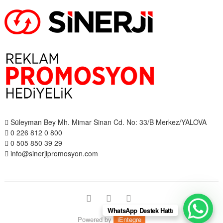
Süleyman Bey Mh. Mimar Sinan Cd. No: 33/B Merkez/YALOVA
0 226 812 0 800
0 505 850 39 29
info@sinerjipromosyon.com
facebook
instagram
twitter
WhatsApp Destek Hattı
Powered by
iEntegre