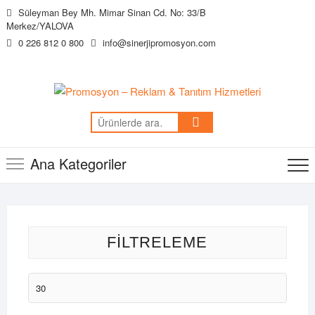
Skip
Süleyman Bey Mh. Mimar Sinan Cd. No: 33/B
to
Merkez/YALOVA
content
0 226 812 0 800
info@sinerjipromosyon.com
Ara:
Ana Kategoriler
FILTRELEME
En
düşük